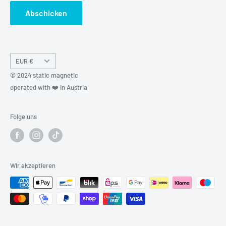
Abschicken
Währung
EUR €
© 2024 static magnetic
operated with ❤️ in Austria
Folge uns
Wir akzeptieren