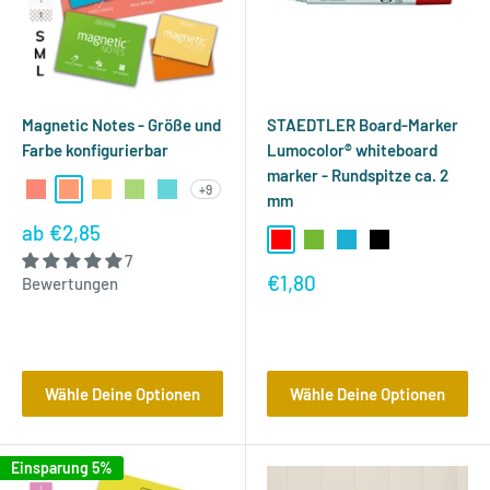
Magnetic Notes - Größe und
STAEDTLER Board-Marker
Farbe konfigurierbar
Lumocolor® whiteboard
marker - Rundspitze ca. 2
+9
Spring
Peachy
Sunshine
Mint
Aqua
mm
Sonderpreis
ab
€2,85
Rot
Grün
Blau
Schwarz
7
Sonderpreis
€1,80
Bewertungen
Bewertungen
Bewertungen
Wähle Deine Optionen
Wähle Deine Optionen
Einsparung 5%