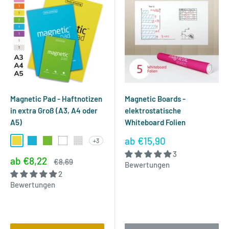
Magnetic Pad - Haftnotizen
Magnetic Boards -
in extra Groß (A3, A4 oder
elektrostatische
A5)
Whiteboard Folien
Sonderpreis
ab
€15,90
+3
Gelb
Blau
Grün
Weiß
Transparent
3
Sonderpreis
ab
€8,22
Normalpreis
€8,69
Bewertungen
2
Bewertungen
Bewertungen
Bewertungen