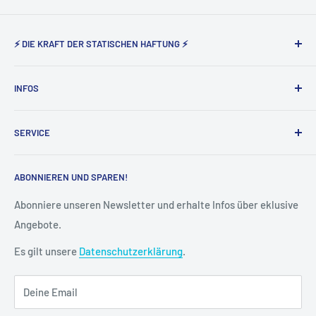
⚡ DIE KRAFT DER STATISCHEN HAFTUNG ⚡
Static Magnetic® steht seit nunmehr 5 Jahren für den
INFOS
Vertrieb der elektrostatisch haftenden Produkte von Tesla
Amazing in Deutschland und Österreich.
Über uns
SERVICE
Impressum
AGB
Widerruf
ABONNIEREN UND SPAREN!
Datenschutz
Vertrag widerrufen
Cookie-Einstellungen
Versand & Lieferung
Abonniere unseren Newsletter und erhalte Infos über eklusive
Angebote.
Kontakt
FAQ
Es gilt unsere
Datenschutzerklärung
.
Kreditor Anmeldung
Deine Email