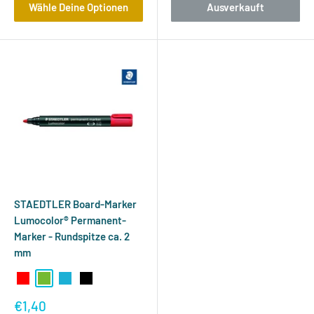
Wähle Deine Optionen
Ausverkauft
STAEDTLER Board-Marker
Lumocolor® Permanent-
Marker - Rundspitze ca. 2
mm
Rot
Grün
Blau
Schwarz
Sonderpreis
€1,40