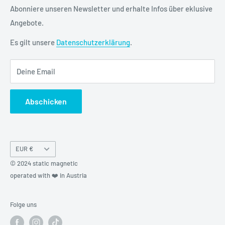
Cookie-Einstellungen
Versand & Lieferung
Abonniere unseren Newsletter und erhalte Infos über eklusive
Angebote.
Kontakt
FAQ
Es gilt unsere
Datenschutzerklärung
.
Kreditor Anmeldung
Deine Email
Abschicken
Währung
EUR €
© 2024 static magnetic
operated with ❤️ in Austria
Folge uns