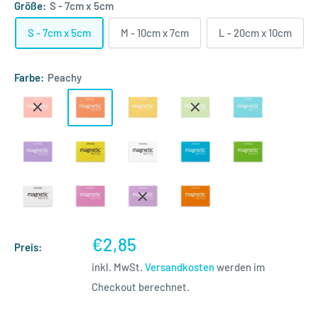
Größe:
S - 7cm x 5cm
S - 7cm x 5cm
M - 10cm x 7cm
L - 20cm x 10cm
Farbe:
Peachy
Sonderpreis
€2,85
Preis:
inkl. MwSt.
Versandkosten
werden im
Checkout berechnet.