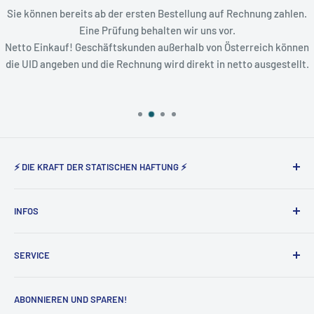
Sie können bereits ab der ersten Bestellung auf Rechnung zahlen.
Eine Prüfung behalten wir uns vor.
Netto Einkauf! Geschäftskunden außerhalb von Österreich können
die UID angeben und die Rechnung wird direkt in netto ausgestellt.
⚡ DIE KRAFT DER STATISCHEN HAFTUNG ⚡
Static Magnetic® steht seit nunmehr 5 Jahren für den
INFOS
Vertrieb der elektrostatisch haftenden Produkte von Tesla
Amazing in Deutschland und Österreich.
Über uns
SERVICE
Impressum
AGB
Widerruf
ABONNIEREN UND SPAREN!
Datenschutz
Vertrag widerrufen