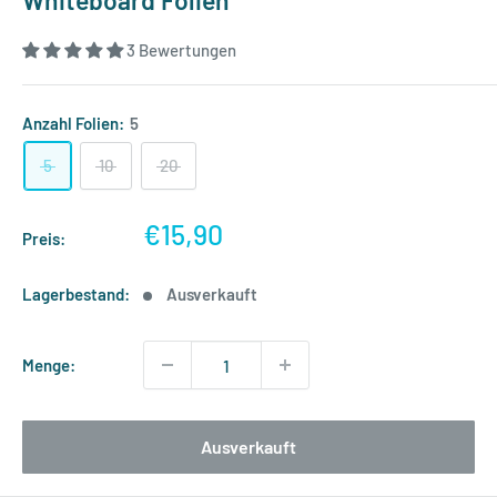
Whiteboard Folien
3 Bewertungen
Anzahl Folien:
5
5
10
20
Sonderpreis
€15,90
Preis:
Lagerbestand:
Ausverkauft
Menge:
Ausverkauft