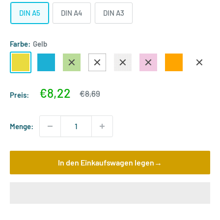
DIN A5
DIN A4
DIN A3
Farbe:
Gelb
Gelb
Blau
Grün
Weiß
Transparent
Pink
Orange
Violett
Sonderpreis
€8,22
Normalpreis
€8,69
Preis:
Menge:
In den Einkaufswagen legen→