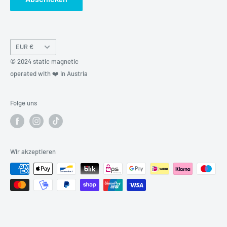
Währung
EUR €
© 2024 static magnetic
operated with ❤️ in Austria
Folge uns
Wir akzeptieren