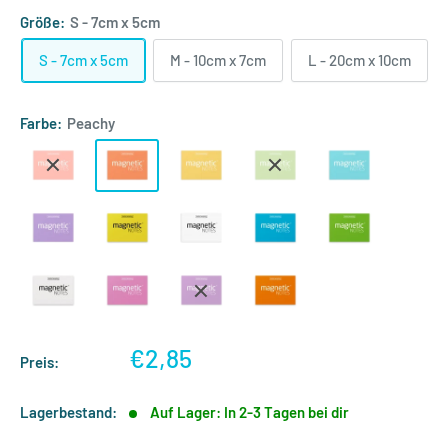
Größe:
S - 7cm x 5cm
S - 7cm x 5cm
M - 10cm x 7cm
L - 20cm x 10cm
Farbe:
Peachy
Sonderpreis
€2,85
Preis:
Lagerbestand:
Auf Lager: In 2-3 Tagen bei dir