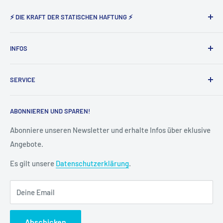
⚡ DIE KRAFT DER STATISCHEN HAFTUNG ⚡
Static Magnetic® steht seit nunmehr 5 Jahren für den
INFOS
Vertrieb der elektrostatisch haftenden Produkte von Tesla
Amazing in Deutschland und Österreich.
Über uns
SERVICE
Impressum
AGB
Widerruf
ABONNIEREN UND SPAREN!
Datenschutz
Vertrag widerrufen
Cookie-Einstellungen
Versand & Lieferung
Abonniere unseren Newsletter und erhalte Infos über eklusive
Angebote.
Kontakt
FAQ
Es gilt unsere
Datenschutzerklärung
.
Kreditor Anmeldung
Deine Email
Abschicken