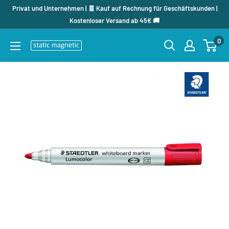
Direkt
Privat und Unternehmen | 🧾 Kauf auf Rechnung für Geschäftskunden |
zum
Kostenloser Versand ab 45€ 🚚
Inhalt
0
staticmagnetic.de