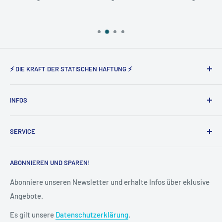
⚡ DIE KRAFT DER STATISCHEN HAFTUNG ⚡
Static Magnetic® steht seit nunmehr 5 Jahren für den
INFOS
Vertrieb der elektrostatisch haftenden Produkte von Tesla
Amazing in Deutschland und Österreich.
Über uns
SERVICE
Impressum
AGB
Widerruf
ABONNIEREN UND SPAREN!
Datenschutz
Vertrag widerrufen
Cookie-Einstellungen
Versand & Lieferung
Abonniere unseren Newsletter und erhalte Infos über eklusive
Angebote.
Kontakt
FAQ
Es gilt unsere
Datenschutzerklärung
.