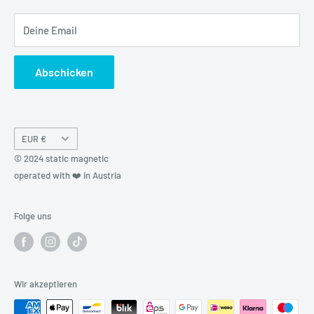
Kreditor Anmeldung
Deine Email
Abschicken
Währung
EUR €
© 2024 static magnetic
operated with ❤️ in Austria
Folge uns
Wir akzeptieren