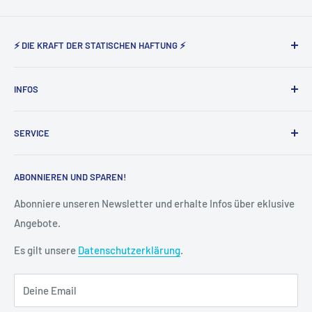
⚡ DIE KRAFT DER STATISCHEN HAFTUNG ⚡
Static Magnetic® steht seit nunmehr 5 Jahren für den
INFOS
Vertrieb der elektrostatisch haftenden Produkte von Tesla
Amazing in Deutschland und Österreich.
Über uns
SERVICE
Impressum
AGB
Widerruf
ABONNIEREN UND SPAREN!
Datenschutz
Vertrag widerrufen
Cookie-Einstellungen
Versand & Lieferung
Abonniere unseren Newsletter und erhalte Infos über eklusive
Angebote.
Kontakt
FAQ
Es gilt unsere
Datenschutzerklärung
.
Kreditor Anmeldung
Deine Email