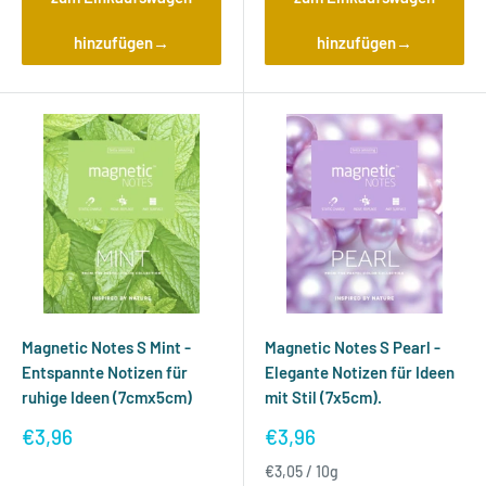
hinzufügen→
hinzufügen→
Magnetic Notes S Mint -
Magnetic Notes S Pearl -
Entspannte Notizen für
Elegante Notizen für Ideen
ruhige Ideen (7cmx5cm)
mit Stil (7x5cm).
Sonderpreis
Sonderpreis
€3,96
€3,96
€3,05
/
10
g