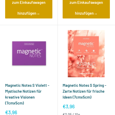
zum Einkaufswagen
zum Einkaufswagen
hinzufügen→
hinzufügen→
Magnetic Notes S Violett -
Magnetic Notes S Spring -
Mystische Notizen für
Zarte Notizen für frische
kreative Visionen
Ideen (7cmx5cm)
(7cmx5cm)
Sonderpreis
€3,96
Sonderpreis
€3,96
€3,05
/
10
g