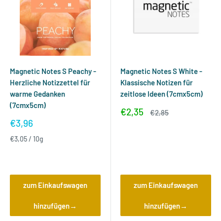
Magnetic Notes S Peachy -
Magnetic Notes S White -
Herzliche Notizzettel für
Klassische Notizen für
warme Gedanken
zeitlose Ideen (7cmx5cm)
(7cmx5cm)
Sonderpreis
€2,35
Normalpreis
€2,85
Sonderpreis
€3,96
Bewertungen
€3,05
/
10
g
Bewertungen
zum Einkaufswagen
zum Einkaufswagen
hinzufügen→
hinzufügen→