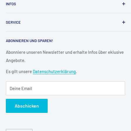
INFOS
Vertrieb der elektrostatisch haftenden Produkte von Tesla
Amazing in Deutschland und Österreich.
Über uns
SERVICE
Impressum
AGB
Widerruf
ABONNIEREN UND SPAREN!
Datenschutz
Vertrag widerrufen
Cookie-Einstellungen
Versand & Lieferung
Abonniere unseren Newsletter und erhalte Infos über eklusive
Angebote.
Kontakt
FAQ
Es gilt unsere
Datenschutzerklärung
.
Kreditor Anmeldung
Deine Email
Abschicken