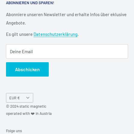
ABONNIEREN UND SPAREN!
Datenschutz
Vertrag widerrufen
Cookie-Einstellungen
Versand & Lieferung
Abonniere unseren Newsletter und erhalte Infos über eklusive
Angebote.
Kontakt
FAQ
Es gilt unsere
Datenschutzerklärung
.
Kreditor Anmeldung
Deine Email
Abschicken
Währung
EUR €
© 2024 static magnetic
operated with ❤️ in Austria
Folge uns