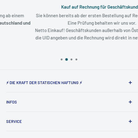
Kauf auf Rechnung für Geschäftskunden
Sie können bereits ab der ersten Bestellung auf Rechnung zahlen.
Eine Prüfung behalten wir uns vor.
Netto Einkauf! Geschäftskunden außerhalb von Österreich könne
die UID angeben und die Rechnung wird direkt in netto ausgestellt.
⚡ DIE KRAFT DER STATISCHEN HAFTUNG ⚡
Static Magnetic® steht seit nunmehr 5 Jahren für den
INFOS
Vertrieb der elektrostatisch haftenden Produkte von Tesla
Amazing in Deutschland und Österreich.
Über uns
SERVICE
Impressum
AGB
Widerruf