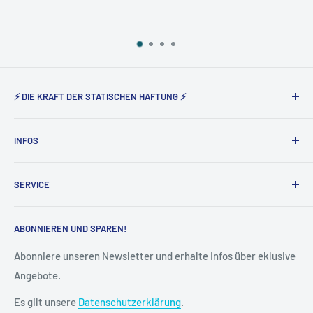
⚡ DIE KRAFT DER STATISCHEN HAFTUNG ⚡
Static Magnetic® steht seit nunmehr 5 Jahren für den
INFOS
Vertrieb der elektrostatisch haftenden Produkte von Tesla
Amazing in Deutschland und Österreich.
Über uns
SERVICE
Impressum
AGB
Widerruf
ABONNIEREN UND SPAREN!
Datenschutz
Vertrag widerrufen
Cookie-Einstellungen
Versand & Lieferung
Abonniere unseren Newsletter und erhalte Infos über eklusive
Angebote.
Kontakt
FAQ
Es gilt unsere
Datenschutzerklärung
.