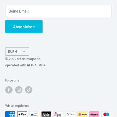
Kreditor Anmeldung
Deine Email
Abschicken
Währung
EUR €
© 2024 static magnetic
operated with ❤️ in Austria
Folge uns
Wir akzeptieren