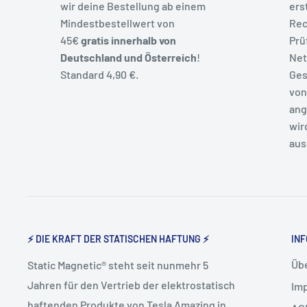
wir deine Bestellung ab einem
ers
Mindestbestellwert von
Rec
45€
gratis innerhalb von
Prü
Deutschland und Österreich
!
Net
Standard 4,90 €.
Ges
von
ang
wir
aus
⚡ DIE KRAFT DER STATISCHEN HAFTUNG ⚡
INF
Üb
Static Magnetic® steht seit nunmehr 5
Jahren für den Vertrieb der elektrostatisch
Im
haftenden Produkte von Tesla Amazing in