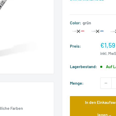
Color:
grün
Sonde
€1,59
Preis:
inkl. Mw
Lagerbestand:
Auf L
Menge:
In den Einkaufs
liche Farben
legen→