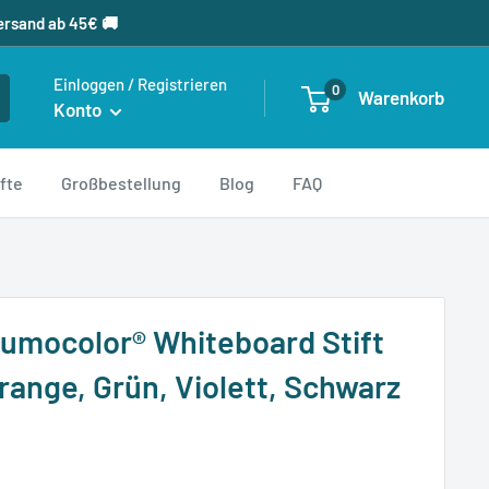
ersand ab 45€ 🚚
Einloggen / Registrieren
0
Warenkorb
Konto
fte
Großbestellung
Blog
FAQ
mocolor® Whiteboard Stift
Orange, Grün, Violett, Schwarz