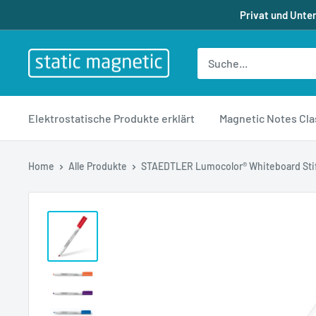
Direkt
Privat und Unte
zum
Inhalt
staticmagnetic.de
Elektrostatische Produkte erklärt
Magnetic Notes Cla
Home
Alle Produkte
STAEDTLER Lumocolor® Whiteboard Stift