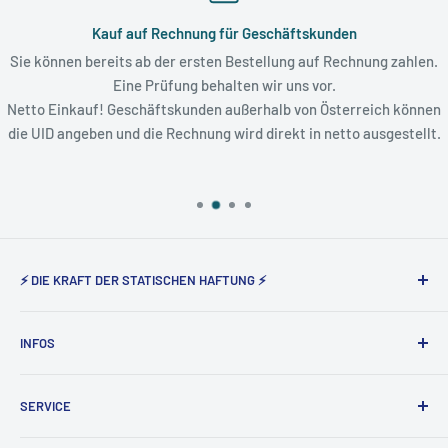
Kauf auf Rechnung für Geschäftskunden
Sie können bereits ab der ersten Bestellung auf Rechnung zahlen.
Eine Prüfung behalten wir uns vor.
Netto Einkauf! Geschäftskunden außerhalb von Österreich können
die UID angeben und die Rechnung wird direkt in netto ausgestellt.
⚡ DIE KRAFT DER STATISCHEN HAFTUNG ⚡
Static Magnetic® steht seit nunmehr 5 Jahren für den
INFOS
Vertrieb der elektrostatisch haftenden Produkte von Tesla
Amazing in Deutschland und Österreich.
Über uns
SERVICE
Impressum
AGB
Widerruf