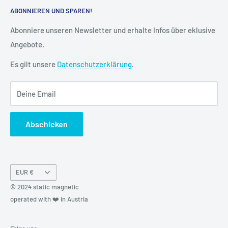
ABONNIEREN UND SPAREN!
Datenschutz
Vertrag widerrufen
Cookie-Einstellungen
Versand & Lieferung
Abonniere unseren Newsletter und erhalte Infos über eklusive
Angebote.
Kontakt
FAQ
Es gilt unsere
Datenschutzerklärung
.
Kreditor Anmeldung
Deine Email
Abschicken
Währung
EUR €
© 2024 static magnetic
operated with ❤️ in Austria