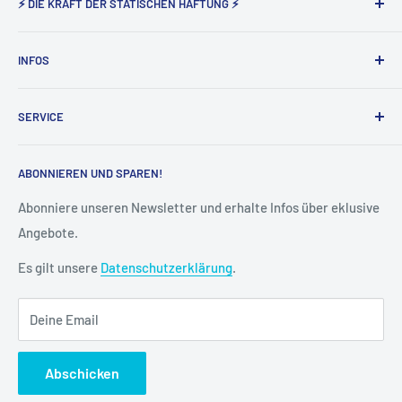
⚡ DIE KRAFT DER STATISCHEN HAFTUNG ⚡
Static Magnetic® steht seit nunmehr 5 Jahren für den
INFOS
Vertrieb der elektrostatisch haftenden Produkte von Tesla
Amazing in Deutschland und Österreich.
Über uns
SERVICE
Impressum
AGB
Widerruf
ABONNIEREN UND SPAREN!
Datenschutz
Vertrag widerrufen
Cookie-Einstellungen
Versand & Lieferung
Abonniere unseren Newsletter und erhalte Infos über eklusive
Angebote.
Kontakt
FAQ
Es gilt unsere
Datenschutzerklärung
.
Kreditor Anmeldung
Deine Email
Abschicken