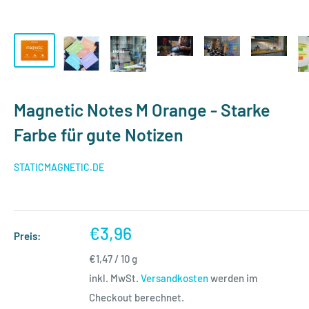
Magnetic Notes M Orange - Starke
Farbe für gute Notizen
STATICMAGNETIC.DE
Sonderpreis
€3,96
Preis:
€1,47
/
10
g
inkl. MwSt.
Versandkosten
werden im
Checkout berechnet.