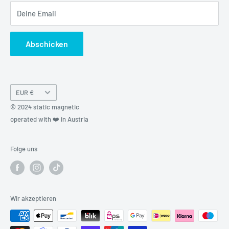
Deine Email
Abschicken
Währung
EUR €
© 2024 static magnetic
operated with ❤️ in Austria
Folge uns
Wir akzeptieren