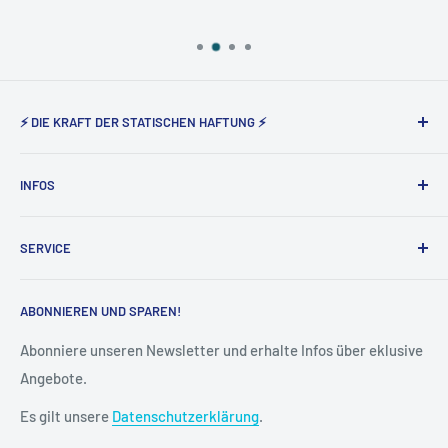
⚡ DIE KRAFT DER STATISCHEN HAFTUNG ⚡
Static Magnetic® steht seit nunmehr 5 Jahren für den
INFOS
Vertrieb der elektrostatisch haftenden Produkte von Tesla
Amazing in Deutschland und Österreich.
Über uns
SERVICE
Impressum
AGB
Widerruf
ABONNIEREN UND SPAREN!
Datenschutz
Vertrag widerrufen
Cookie-Einstellungen
Versand & Lieferung
Abonniere unseren Newsletter und erhalte Infos über eklusive
Angebote.
Kontakt
FAQ
Es gilt unsere
Datenschutzerklärung
.
Kreditor Anmeldung