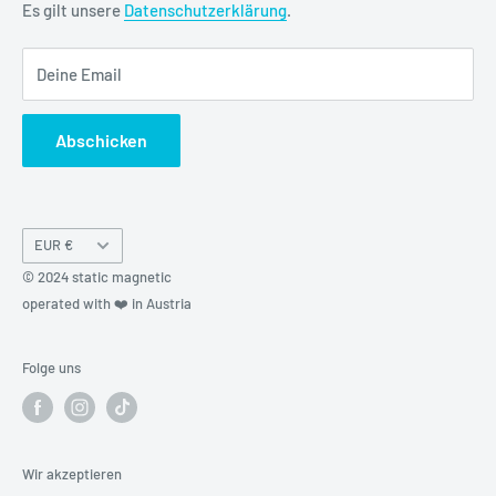
FAQ
Es gilt unsere
Datenschutzerklärung
.
Kreditor Anmeldung
Deine Email
Abschicken
Währung
EUR €
© 2024 static magnetic
operated with ❤️ in Austria
Folge uns
Wir akzeptieren