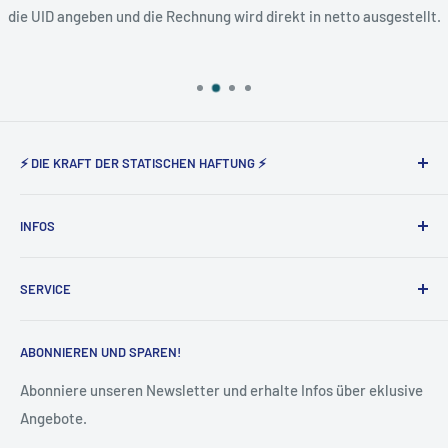
die UID angeben und die Rechnung wird direkt in netto ausgestellt.
⚡ DIE KRAFT DER STATISCHEN HAFTUNG ⚡
Static Magnetic® steht seit nunmehr 5 Jahren für den
INFOS
Vertrieb der elektrostatisch haftenden Produkte von Tesla
Amazing in Deutschland und Österreich.
Über uns
SERVICE
Impressum
AGB
Widerruf
ABONNIEREN UND SPAREN!
Datenschutz
Vertrag widerrufen
Cookie-Einstellungen
Versand & Lieferung
Abonniere unseren Newsletter und erhalte Infos über eklusive
Angebote.
Kontakt