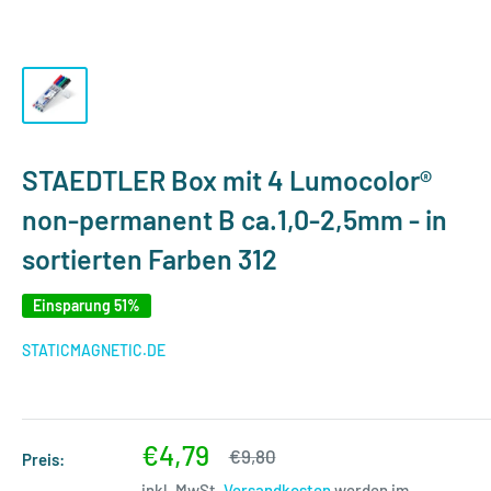
STAEDTLER Box mit 4 Lumocolor®
non-permanent B ca.1,0-2,5mm - in
sortierten Farben 312
Einsparung 51%
STATICMAGNETIC.DE
Sonderpreis
€4,79
Normalpreis
€9,80
Preis:
inkl. MwSt.
Versandkosten
werden im