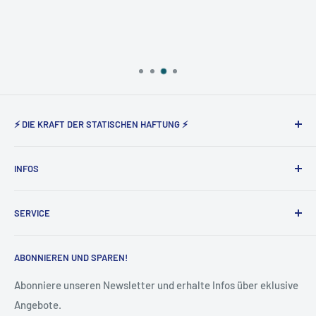
⚡ DIE KRAFT DER STATISCHEN HAFTUNG ⚡
Static Magnetic® steht seit nunmehr 5 Jahren für den
INFOS
Vertrieb der elektrostatisch haftenden Produkte von Tesla
Amazing in Deutschland und Österreich.
Über uns
SERVICE
Impressum
AGB
Widerruf
ABONNIEREN UND SPAREN!
Datenschutz
Vertrag widerrufen
Cookie-Einstellungen
Versand & Lieferung
Abonniere unseren Newsletter und erhalte Infos über eklusive
Angebote.
Kontakt