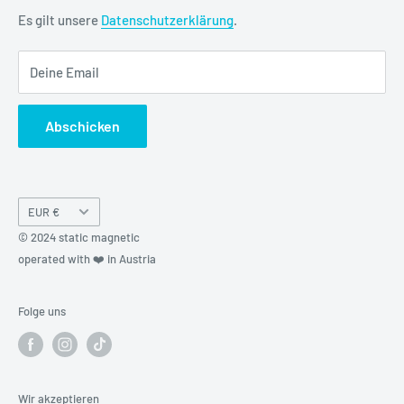
FAQ
Es gilt unsere
Datenschutzerklärung
.
Kreditor Anmeldung
Deine Email
Abschicken
Währung
EUR €
© 2024 static magnetic
operated with ❤️ in Austria
Folge uns
Wir akzeptieren