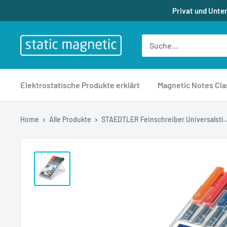
Direkt
Privat und Unte
zum
Inhalt
staticmagnetic.de
Elektrostatische Produkte erklärt
Magnetic Notes Cla
Home
Alle Produkte
STAEDTLER Feinschreiber Universalsti..