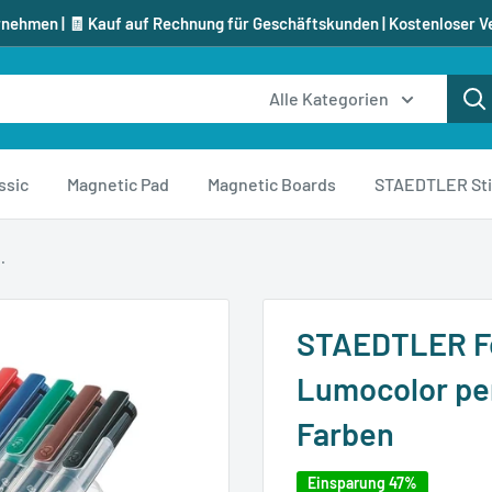
rnehmen | 🧾 Kauf auf Rechnung für Geschäftskunden | Kostenloser V
Alle Kategorien
ssic
Magnetic Pad
Magnetic Boards
STAEDTLER Sti
.
STAEDTLER Fei
Lumocolor per
Farben
Einsparung 47%