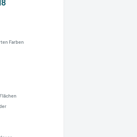
18
rten Farben
 Flächen
der