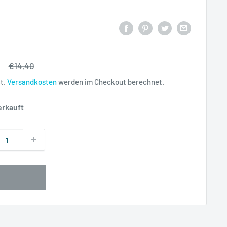
rpreis
Normalpreis
€14,40
St.
Versandkosten
werden im Checkout berechnet.
erkauft