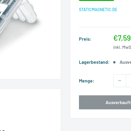
STATICMAGNETIC.DE
Sonde
€7,59
Preis:
inkl. Mw
Lagerbestand:
Ausv
Menge:
Ausverkauft