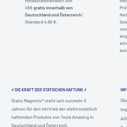
Mindestbestellwert von
Rec
45€
gratis innerhalb von
Prü
Deutschland und Österreich
!
Net
Standard 4,90 €.
Ges
von
ang
wir
aus
⚡ DIE KRAFT DER STATISCHEN HAFTUNG ⚡
INF
Üb
Static Magnetic® steht seit nunmehr 5
Jahren für den Vertrieb der elektrostatisch
Im
haftenden Produkte von Tesla Amazing in
AG
Deutschland und Österreich.