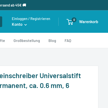
ersand ab 45€ 🚚
Einloggen / Registrieren
0
Warenkorb
Konto
fte
Großbestellung
Blog
FAQ
nschreiber Universalstift
manent, ca. 0.6 mm, 6