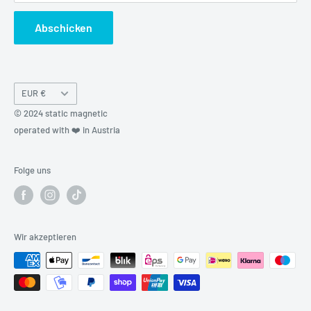
Abschicken
Währung
EUR €
© 2024 static magnetic
operated with ❤️ in Austria
Folge uns
Wir akzeptieren