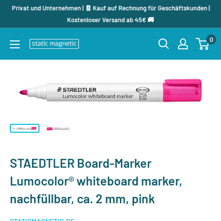
Direkt
Privat und Unternehmen | 🧾 Kauf auf Rechnung für Geschäftskunden |
zum
Kostenloser Versand ab 45€ 🚚
Inhalt
0
staticmagnetic.de
STAEDTLER Board-Marker
Lumocolor® whiteboard marker,
nachfüllbar, ca. 2 mm, pink