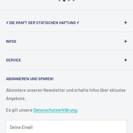
⚡ DIE KRAFT DER STATISCHEN HAFTUNG ⚡
Static Magnetic® steht seit nunmehr 5 Jahren für den
INFOS
Vertrieb der elektrostatisch haftenden Produkte von Tesla
Amazing in Deutschland und Österreich.
Über uns
SERVICE
Impressum
AGB
Widerruf
ABONNIEREN UND SPAREN!
Datenschutz
Vertrag widerrufen
Cookie-Einstellungen
Versand & Lieferung
Abonniere unseren Newsletter und erhalte Infos über eklusive
Angebote.
Kontakt
FAQ
Es gilt unsere
Datenschutzerklärung
.
Kreditor Anmeldung
Deine Email