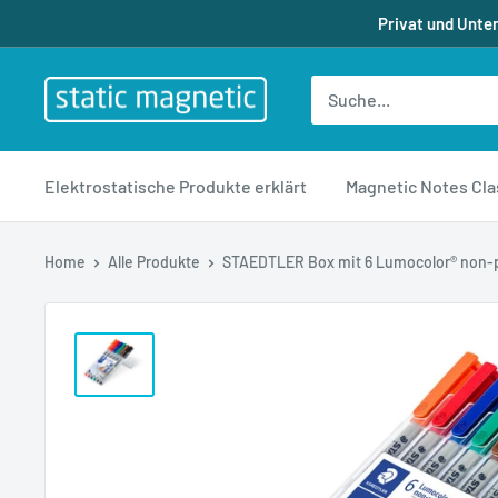
Direkt
Privat und Unte
zum
Inhalt
staticmagnetic.de
Elektrostatische Produkte erklärt
Magnetic Notes Cla
Home
Alle Produkte
STAEDTLER Box mit 6 Lumocolor® non-p