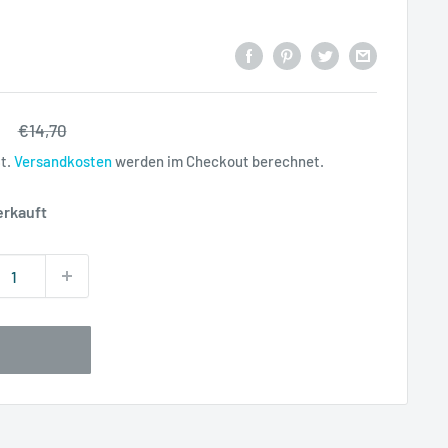
rpreis
Normalpreis
€14,70
St.
Versandkosten
werden im Checkout berechnet.
erkauft