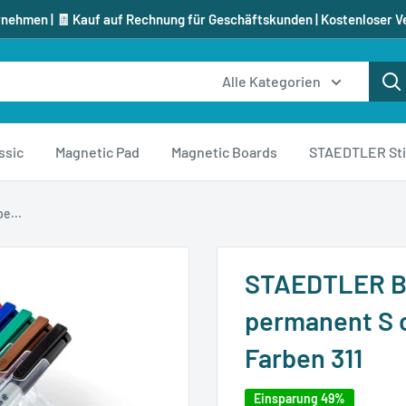
rnehmen | 🧾 Kauf auf Rechnung für Geschäftskunden | Kostenloser V
Alle Kategorien
ssic
Magnetic Pad
Magnetic Boards
STAEDTLER Sti
e...
STAEDTLER Bo
permanent S c
Farben 311
Einsparung 49%