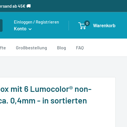
ersand ab 45€ 🚚
Einloggen / Registrieren
0
Warenkorb
Konto
fte
Großbestellung
Blog
FAQ
x mit 6 Lumocolor® non-
a. 0,4mm - in sortierten